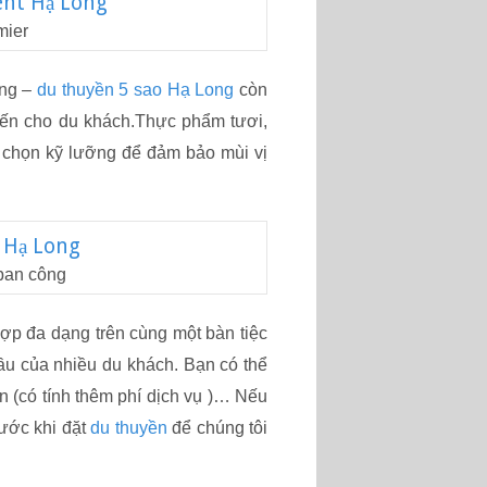
mier
ong –
du thuyền 5 sao Hạ Long
còn
ến cho du khách.Thực phẩm tươi,
 chọn kỹ lưỡng để đảm bảo mùi vị
ban công
ợp đa dạng trên cùng một bàn tiệc
ầu của nhiều du khách. Bạn có thể
n (có tính thêm phí dịch vụ )… Nếu
rước khi đặt
du thuyền
để chúng tôi