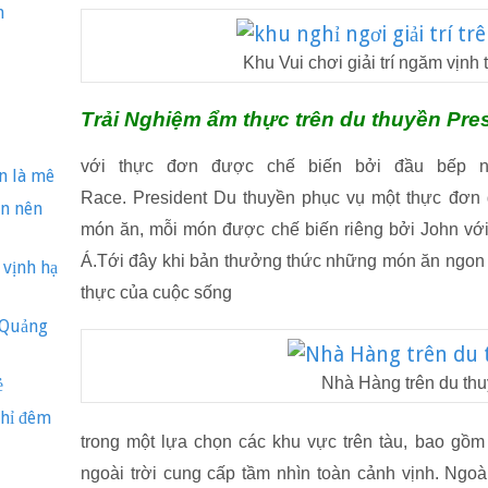
h
Khu Vui chơi giải trí ngăm vịnh 
Trải Nghiệm ẩm thực trên du thuyền Pre
với thực đơn được chế biến bởi đầu bếp nổi
n là mê
Race. President Du thuyền phục vụ một thực đơn
ạn nên
món ăn, mỗi món được chế biến riêng bởi John vớ
Á.Tới đây khi bản thưởng thức những món ăn ngon 
vịnh hạ
thực của cuộc sống
 Quảng
Nhà Hàng trên du th
ẻ
ghỉ đêm
trong một lựa chọn các khu vực trên tàu, bao gồm
ngoài trời cung cấp tầm nhìn toàn cảnh vịnh. Ngo