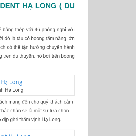
IDENT HẠ LONG ( DU
ế bằng thép với 46 phòng nghỉ với
i đó là tàu có boong tắm nắng lớn
ách có thể tận hưởng chuyến hành
ng trên du thuyền, hồ bơi trên boong
ịnh Hạ Long
g cách mang đến cho quý khách cảm
 chắc chắn sẽ là một sự lựa chọn
ó dịp ghé thăm vịnh Hạ Long.