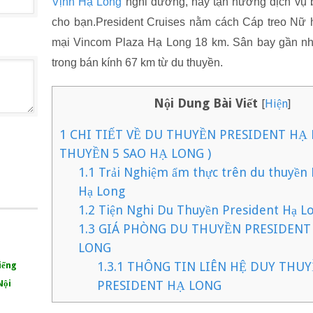
Vịnh Hạ Long
nghỉ dưỡng, hãy tận hưởng dịch vụ b
cho bạn.President Cruises nằm cách Cáp treo Nữ 
mại Vincom Plaza Hạ Long 18 km. Sân bay gần nhấ
trong bán kính 67 km từ du thuyền.
Nội Dung Bài Viết
[
Hiện
]
1
CHI TIẾT VỀ DU THUYỀN PRESIDENT HẠ 
THUYỀN 5 SAO HẠ LONG )
1.1
Trải Nghiệm ẩm thực trên du thuyền 
Hạ Long
1.2
Tiện Nghi Du Thuyền President Hạ L
1.3
GIÁ PHÒNG DU THUYỀN PRESIDENT 
LONG
1.3.1
THÔNG TIN LIÊN HỆ DUY THU
iếng
Nội
PRESIDENT HẠ LONG