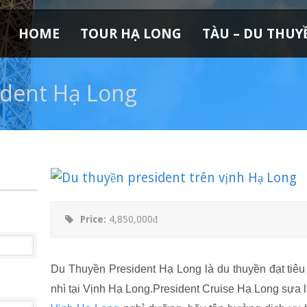
HOME
TOUR HẠ LONG
TÀU – DU THUY
ident Hạ Long
Price:
4,850,000đ
Du Thuyền President Hạ Long là du thuyền đạt tiê
nhì tại Vịnh Hạ Long.President Cruise Hạ Long sựa 