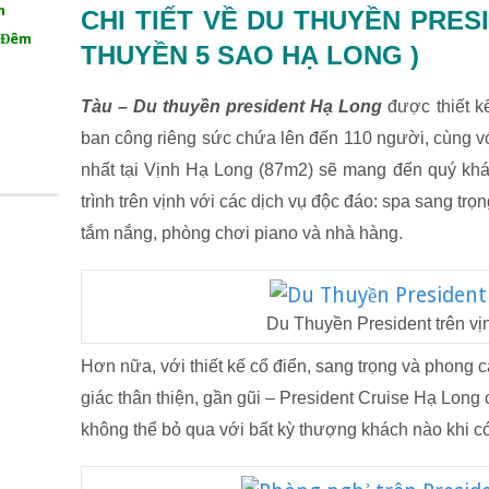
m
CHI TIẾT VỀ DU THUYỀN PRES
1 Đêm
THUYỀN 5 SAO HẠ LONG )
Tàu – Du thuyền president Hạ Long
được thiết k
ban công riêng sức chứa lên đến 110 người, cùng vớ
nhất tại Vịnh Hạ Long (87m2) sẽ mang đến quý kh
trình trên vịnh với các dịch vụ độc đáo: spa sang trọ
tắm nắng, phòng chơi piano và nhà hàng.
Du Thuyền President trên v
Hơn nữa, với thiết kế cổ điển, sang trọng và phon
giác thân thiện, gần gũi – President Cruise Hạ Long
không thể bỏ qua với bất kỳ thượng khách nào khi c