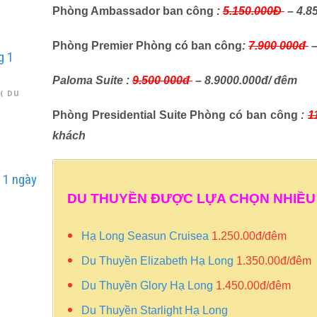
Phòng Ambassador ban công
:
5.150.000Đ
– 4.8
Phòng Premier Phòng có ban công
:
7.900 000đ
–
g 1
Paloma Suite :
9.500 000đ
– 8.9000.000đ/ đêm
( DU
Phòng Presidential Suite Phòng có ban công
:
1
khách
h 1 ngày
DU THUYỀN ĐƯỢC LỰA CHỌN NHIỀU 
Y
Hạ Long Seasun Cruisea
1.250.00đ/đêm
Du Thuyền Elizabeth Hạ Long
1.350.00đ/đêm
Du Thuyền Glory Hạ Long
1.450.00đ/đêm
Du Thuyền Starlight Hạ Long