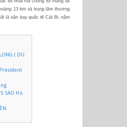
ậc tốt nhất mà chúng tôi mang lại
hoàng 13 km và trung tâm thương
t là sân bay quốc tế Cát Bi, nằm
LONG ( DU
President
ong
5 SAO HẠ
YỀN