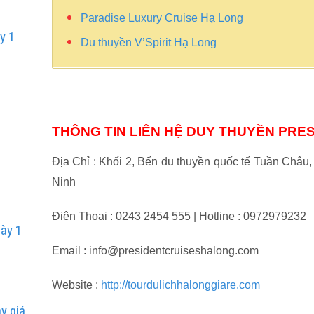
Paradise Luxury Cruise Hạ Long
y 1
Du thuyền V’Spirit Hạ Long
Y
THÔNG TIN LIÊN HỆ DUY THUYỀN PRE
Địa Chỉ : Khối 2, Bến du thuyền quốc tế Tuần Châ
Ninh
Điện Thoại : 0243 2454 555 | Hotline : 0972979232
gày 1
Email : info@presidentcruiseshalong.com
Y
Website :
http://tourdulichhalonggiare.com
y giá