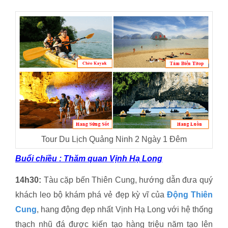
Tour Du Lịch Quảng Ninh 2 Ngày 1 Đêm
Buổi chiều : Thăm quan Vịnh Hạ Long
14h30:
Tàu cặp bến Thiên Cung, hướng dẫn đưa quý
khách leo bộ khám phá vẻ đẹp kỳ vĩ của
Động Thiên
Cung
, hang động đẹp nhất Vịnh Hạ Long với hệ thống
thạch nhũ đá được kiến tạo hàng triệu năm tạo lên