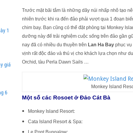
Trước mặt bãi tắm là những dãy núi nhấp nhô tạo nê
nhiên trước khi ra đến đảo phải vượt qua 1 đoạn bi
chim bay. Bạn cũng có thể đặt phòng tại Monkey Isla
gày 1
dưỡng này để trải nghiệm cuộc sống trên đảo gần gũi
nay đã có nhiều du thuyền trên
Lan Ha Bay
phục vụ 
Y
vịnh rất độc đáo và thú vị cho khách lựa chọn như du
Orchid, tàu Perla Dawn Sails …
y giá
Y
Monkey Island Reso
ng 6
Một số các Rosoet ở Đảo Cát Bà
Monkey Island Resort:
Cata Island Resort & Spa:
Le Pont Bungalow: