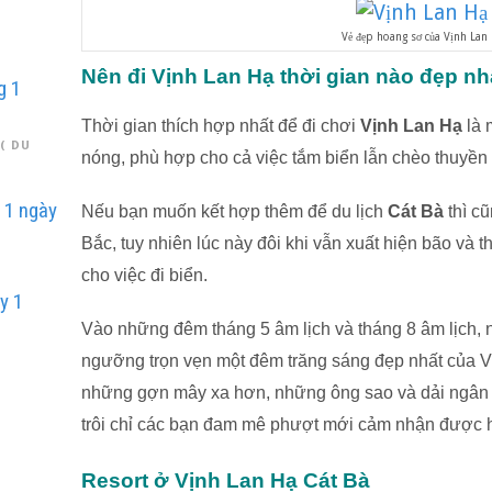
Vẻ đẹp hoang sơ của Vịnh Lan
Nên đi Vịnh Lan Hạ thời gian nào đẹp nh
g 1
Thời gian thích hợp nhất để đi chơi
Vịnh Lan Hạ
là 
( DU
nóng, phù hợp cho cả việc tắm biển lẫn chèo thuyền 
h 1 ngày
Nếu bạn muốn kết hợp thêm để du lịch
Cát Bà
thì cũ
Bắc, tuy nhiên lúc này đôi khi vẫn xuất hiện bão và 
Y
cho việc đi biển.
y 1
Vào những đêm tháng 5 âm lịch và tháng 8 âm lịch,
ngưỡng trọn vẹn một đêm trăng sáng đẹp nhất của V
Y
những gợn mây xa hơn, những ông sao và dải ngân 
trôi chỉ các bạn đam mê phượt mới cảm nhận được h
Resort ở Vịnh Lan Hạ Cát Bà