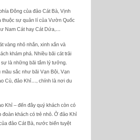
phía Đông của đảo Cát Bà, Vịnh
là thuộc sự quản lí của Vườn Quốc
 như Nam Cát hay Cát Dứa,…
cát vàng nhỏ nhắn, xinh xắn và
ch khám phá. Nhiều bãi cát trải
c sự là những bãi tắm lý tưởng.
u mầu sắc như bãi Vạn Bội, Vạn
 Cù, đảo Khỉ…, chính là nơi du
ảo Khỉ – đến đây quý khách còn có
ho đoàn khách có trẻ nhỏ. Ở đảo Khỉ
 của đảo Cát Bà, nước biển tuyệt