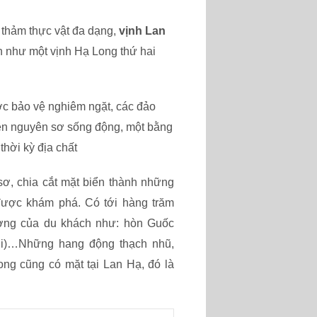
 thảm thực vật đa dạng,
vịnh Lan
n như một vịnh Hạ Long thứ hai
c bảo vệ nghiêm ngặt, các đảo
iên nguyên sơ sống động, một bằng
hời kỳ địa chất
sơ, chia cắt mặt biển thành những
được khám phá. Có tới hàng trăm
ượng của du khách như: hòn Guốc
dơi)…Những hang động thạch nhũ,
ng cũng có mặt tại Lan Hạ, đó là