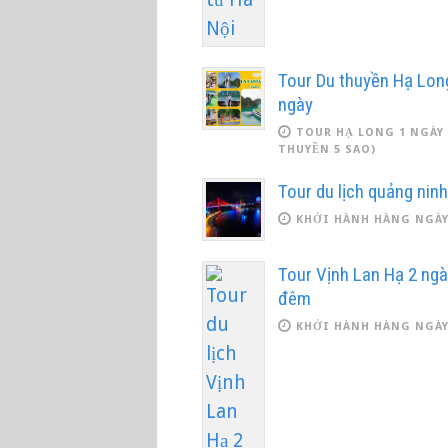
Tour Du thuyền Hạ Lon
ngày
TOUR HẠ LONG 1 NGÀY 
THUYỀN 5 SAO)
Tour du lịch quảng nin
KHỞI HÀNH HÀNG NGÀ
Tour Vịnh Lan Hạ 2 ngà
đêm
KHỞI HÀNH HÀNG NGÀ