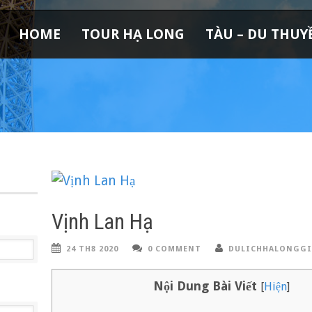
HOME
TOUR HẠ LONG
TÀU – DU THUY
Vịnh Lan Hạ
24 TH8 2020
0 COMMENT
DULICHHALONGGI
Nội Dung Bài Viết
[
Hiện
]