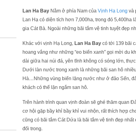
Lan Ha Bay
Nằm ở phía Nam của
Vịnh Hạ Long
và 
Lan Hạ có diện tích hơn 7,000ha, trong đó 5,400ha 
gia Cát Bà. Ngoài những bãi tắm vệ tinh tuyệt đẹp
Khác với vịnh Hạ Long,
Lan Ha Bay
có tới 139 bãi 
hoang vắng như những “eo biển xanh” gọi mời du khá
dài giữa hai núi đá, yên tĩnh không có sóng lớn, thự
Dưới làn nước trong xanh là những bãi san hô nhiề
Hà…Những vùng biển lặng nước như ở đảo Sến, đảo
khách có thể lặn ngắm san hô.
Trên hành trình quan vịnh đoàn sẽ ghé thăm quan Đ
cơ hội gặp bầy khỉ bầy khỉ vui nhộn, rất thích hợp c
cũng có bãi tắm Cát Dứa là bãi tắm vệ tinh đẹp nhất
đối trong.