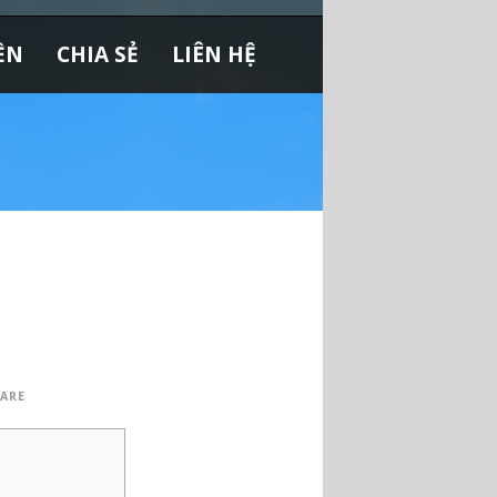
ỀN
CHIA SẺ
LIÊN HỆ
ARE