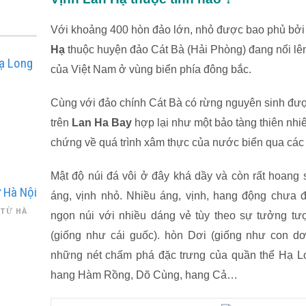
Với khoảng 400 hòn đảo lớn, nhỏ được bao phủ bởi
Hạ
thuộc huyện đảo Cát Bà (Hải Phòng) đang nổi lê
ạ Long
của Việt Nam ở vùng biển phía đông bắc.
Cùng với đảo chính Cát Bà có rừng nguyên sinh đượ
trên
Lan Ha Bay
hợp lại như một bảo tàng thiên nh
chứng về quá trình xâm thực của nước biển qua các t
Mật độ núi đá vôi ở đây khá dầy và còn rất hoang 
 Hà Nội
áng, vịnh nhỏ. Nhiều áng, vịnh, hang động chưa 
 TỪ HÀ
ngọn núi với nhiều dáng vẻ tùy theo sự tưởng t
(giống như cái guốc). hòn Dơi (giống như con 
những nét chấm phá đặc trưng của quần thể Hạ Lo
hang Hàm Rồng, Dõ Cùng, hang Cả…