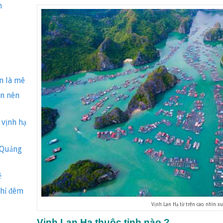
h
n là mê
ạn nên
vịnh hạ
 Quảng
ẻ
ghỉ đêm
Vịnh Lan Hạ từ trên cao nhìn x
Vịnh Lan Hạ thuộc tỉnh nào ?