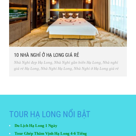
10 NHÀ NGHỈ Ở HẠ LONG GIÁ RẺ
Nhà Nghỉ đẹp Hạ Long
,
Nhà Nghỉ gần biển Hạ Long
,
Nhà nghỉ
giá rẻ Hạ Long
,
Nhà Nghỉ Hạ Long
,
Nhà Nghỉ ở Hạ Long giá rẻ
TOUR HẠ LONG NỔI BẬT
Du Lịch Hạ Long 1 Ngày
Tour Ghép Thăm Vịnh Hạ Long 4-6 Tiếng