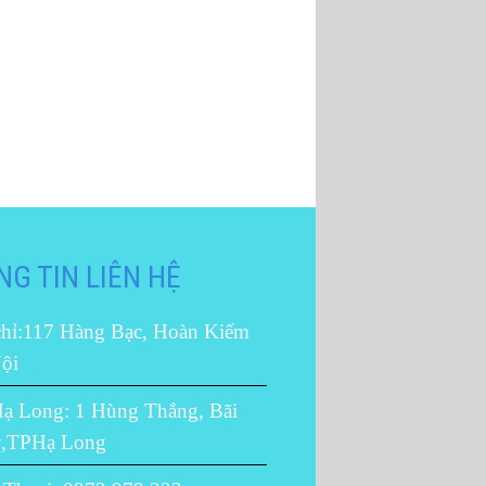
G TIN LIÊN HỆ
chỉ:117 Hàng Bạc, Hoàn Kiếm
ội
ạ Long: 1 Hùng Thắng, Bãi
y,TPHạ Long