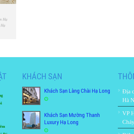
ển Hạ
 Hạ
ẬT
KHÁCH SẠN
THÔN
Khách Sạn Làng Chài Hạ Long
Địa 
ng
Hà N
ội
VP H
Khách Sạn Mường Thanh
Luxury Hạ Long
Chá
Đêm