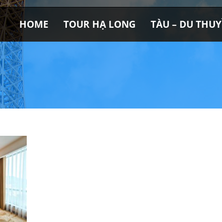
HOME
TOUR HẠ LONG
TÀU – DU THU